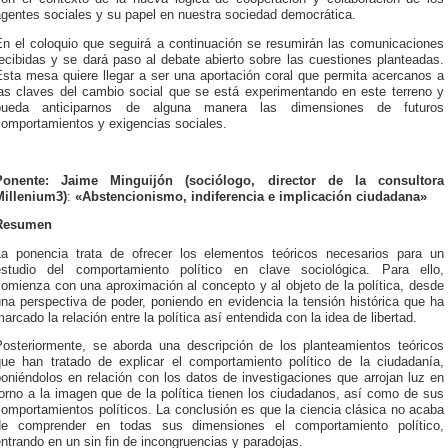
agentes sociales y su papel en nuestra sociedad democrática.
En el coloquio que seguirá a continuación se resumirán las comunicaciones
ecibidas y se dará paso al debate abierto sobre las cuestiones planteadas.
Esta mesa quiere llegar a ser una aportación coral que permita acercanos a
las claves del cambio social que se está experimentando en este terreno y
pueda anticiparnos de alguna manera las dimensiones de futuros
comportamientos y exigencias sociales.
Ponente: Jaime Minguijón
(sociólogo, director de la consultora
Millenium3)
:
«Abstencionismo, indiferencia e implicación ciudadana»
Resumen
La ponencia trata de ofrecer los elementos teóricos necesarios para un
estudio del comportamiento político en clave sociológica. Para ello,
omienza con una aproximación al concepto y al objeto de la política, desde
na perspectiva de poder, poniendo en evidencia la tensión histórica que ha
arcado la relación entre la política así entendida con la idea de libertad.
Posteriormente, se aborda una descripción de los planteamientos teóricos
que han tratado de explicar el comportamiento político de la ciudadanía,
oniéndolos en relación con los datos de investigaciones que arrojan luz en
orno a la imagen que de la política tienen los ciudadanos, así como de sus
omportamientos políticos. La conclusión es que la ciencia clásica no acaba
de comprender en todas sus dimensiones el comportamiento político,
ntrando en un sin fin de incongruencias y paradojas.