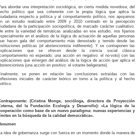
ara abordar una interpretación sociológica, en cierta medida novedosa, del
hecho político que sea coherente con la propia lógica que aplica la
ciudadanía respecto a política y al comportamiento político, nos apoyamos
en un estudio realizado entre 2009 y 2010 centrado en la percepción
iudadana de la participación sociopolítica, de marcado carácter cualitativo.
De entre la variedad de temáticas analizadas en ese estudio, nos fijamos
specialmente en el análisis de la lógica de actuación de aquellas personas
que hacen gala del comportamiento más denostado y temido desde las
nstituciones políticas (el abstencionista indiferente). Y se contraponen las
explicaciones que se ofrecen desde la ciencia social clásica
(comportamiento no esperado; una acción en negativo: el no-voto) con las
xplicaciones que emergen del análisis de la lógica de acción que aplica el
bstencionista (una acción en positivo: el votante beligerante).
Finalmente, se ponen en relación las conclusiones extraídas con las
eflexiones iniciales de carácter teórico en torno a la política y al hecho
olítico.
Contraponente: (Cristina Monge, socióloga, d
irectora de Proyección
Externa, del la Fundación Ecología y Desarrollo):
«La lógica de la
cooperación como base de un nuevo paradigma: nuevas experiencias y
límites en la búsqueda de la calidad democrática».
Resumen
La idea de gobernanza surge con fuerza en un momento donde la manera de