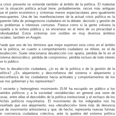
a crisis presente se extiende también al ámbito de la política. El malestar
con la situación política actual tiene, probablemente, raíces más antiguas
que el parón económico y síntomas menos espectaculares pero igualmente
reocupantes. Una de las manifestaciones de la actual crisis política es la
parente falta de protagonismo ciudadano en la debate, decisión y gestión de
los problemas e intereses comunes. Parece como si la gente volviera la
espalda a la esfera pública y se encerrase en el reino de su privacidad e
individualidad. Estos síntomas son visibles en muy diversos ámbitos
ociales, también en Aragón.
Puede que uno de los términos que mejor expresen esta crisis en el ámbito
de la política, en cuanto a comportamiento ciudadano se refiere, es el de
esafección. Suele relacionarse desafección con apatía, pérdida de fe en el
istema democrático, pérdida de compromiso, pérdida incluso de todo interés
or lo público.
Pero la desafección ciudadana, ¿lo es de la política o de la gestión de la
política? ¿Es alejamiento y desconfianza del sistema o alejamiento y
desconfianza de los ciudadanos hacia actitudes y comportamientos de los
que nos gobiernan y les representan?
El reciente y heterogéneo movimiento 15-M ha escupido en público a los
partidos políticos y a la sociedad «establecida» en general una serie de
osas, entre ellas el descrédito de la política institucional y el rechazo de los
clichés políticos mayoritarios. El movimiento de los indignados nos ha
enseñado que ese alejamiento, esa «desafección» tiene más de denuncia
que de movimiento antisistema y que, de hecho, representa nuevas formas
de conciencia ciudadana colectiva, ante la quiebra del sistema político