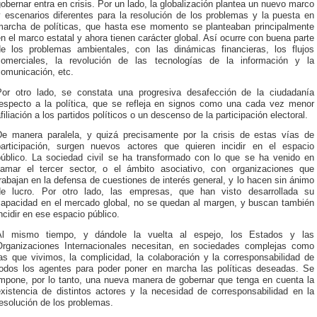
obernar entra en crisis. Por un lado, la globalización plantea un nuevo marco
y escenarios diferentes para la resolución de los problemas y la puesta en
marcha de políticas, que hasta ese momento se planteaban principalmente
n el marco estatal y ahora tienen carácter global. Así ocurre con buena parte
de los problemas ambientales, con las dinámicas financieras, los flujos
comerciales, la revolución de las tecnologías de la información y la
comunicación, etc.
Por otro lado, se constata una progresiva desafección de la ciudadanía
respecto a la política, que se refleja en signos como una cada vez menor
filiación a los partidos políticos o un descenso de la participación electoral.
De manera paralela, y quizá precisamente por la crisis de estas vías de
participación, surgen nuevos actores que quieren incidir en el espacio
público. La sociedad civil se ha transformado con lo que se ha venido en
llamar el tercer sector, o el ámbito asociativo, con organizaciones que
rabajan en la defensa de cuestiones de interés general, y lo hacen sin ánimo
de lucro. Por otro lado, las empresas, que han visto desarrollada su
capacidad en el mercado global, no se quedan al margen, y buscan también
ncidir en ese espacio público.
Al mismo tiempo, y dándole la vuelta al espejo, los Estados y las
Organizaciones Internacionales necesitan, en sociedades complejas como
as que vivimos, la complicidad, la colaboración y la corresponsabilidad de
todos los agentes para poder poner en marcha las políticas deseadas. Se
impone, por lo tanto, una nueva manera de gobernar que tenga en cuenta la
existencia de distintos actores y la necesidad de corresponsabilidad en la
esolución de los problemas.