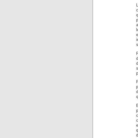
L
p
a
s
d
s
p
c