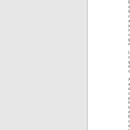
d
9
c
y
r
c
d
c
p
h
d
c