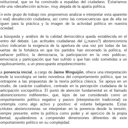
institucional, que se ha construido a espaldas del ciudadano. Estaríamos
nte una «desafección activa», muy alejada de la apatía política.
n este grupo de trabajo nos proponemos analizar e interpretar esta aparente
(o real) desafección ciudadana, así como las consecuencias que de ella se
siguen para la práctica y la imagen de la actividad política en nuestra
sociedad.
La búsqueda y análisis de la calidad democrática queda establecida en el
centro del debate. Las actitudes ciudadanas del (¿nuevo?) abstencionista
activo indicarían la exigencia de la apertura de una vez por todas de las
puertas de la fortaleza en que los partidos han encerrado la política, el
quehacer político, la democracia, la participacion en la «res publica»;
democracia y participación que han sufrido o que han sido sometidas a un
anquilosamiento, a un preocupante empobrecimiento.
La
ponencia inicial
, a cargo de
Jaime Minguijón
, ofrece una interpretación
desde la sociología un tanto novedosa del comportamiento político, que se
contrapone a las propuestas de la teoría política clásica. Se apoya en un
studio, de carácter cualitativo, centrado en la percepción ciudadana de la
articipación sociopolítica. El punto de atención fundamental es el llamado
«abstencionismo indiferente», que, lejos de ser considerado como un
comportamiento político negativo y pasivo (interpretación tradicional) se
contempla como algo activo y positivo: el votante beligerante. Estas
actitutes abstencionistas se interpretan en la ponencia desde la tensión,
siempre presente, entre la política como poder y el ejercicio de la propia
libertad, ayudándonos a comprender dimensiones diferentes de este
omportamiento político en su complejidad.