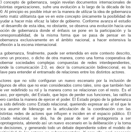
El concepto de gobernanza, según revelan documentos internacionales de
istintas organizaciones, sufre una evolución a lo largo de la década de los
0. Al principio es posible intuir en la manera de utilizar la idea de gobernanza
ierto matiz utilitarista que ve en este concepto únicamente la posibilidad de
ayudar a hacer más eficaz la labor de gobierno. Conforme avanza el estudio
 el desarrollo de esta idea, no obstante, se observa una evolución hacia una
noción de gobernanza donde el énfasis se pone en la participación y la
corresponsabilidad, de la misma forma que se pasa de pensar en la
gobernanza exclusivamente en el ámbito nacional, a hacer extensiva la
eflexión a la escena internacional.
La gobernanza, finalmente, puede ser entendida en este contexto descrito,
como un proceso, o dicho de otra manera, como una forma cooperativa de
gobernar sociedades complejas compuestas de redes interdependientes,
donde la comunicación 2.0, es decir la comunicación bidireccional, es la
lave para entender el entramado de relaciones entre los distintos actores.
Actores que no sólo configuran un nuevo escenario por la inclusión de
algunos de ellos que no eran considerados como tales, sino que también han
e ver redefinido su rol y la manera como se relacionan con el resto. Es el
aso, por ejemplo, del Estado, que lejos de perder sus funciones, las ratifica
ero cambia la manera de ejercer el poder. El Estado propio de la gobernanza
a sido definido como Estado relacional, queriendo expresar así el rol que le
toca asumir de liderazgo en la articulación de la coordinación con las
istintas redes de actores que influyen e inciden en el espacio público. El
Estado relacional, se dirá, ha de pasar de ser el protagonista a ser
oprotagonista, abriendo así un nuevo escenario en la deliberación y la toma
de decisiones, y generando todo un debate dependiente sobre el modelo de