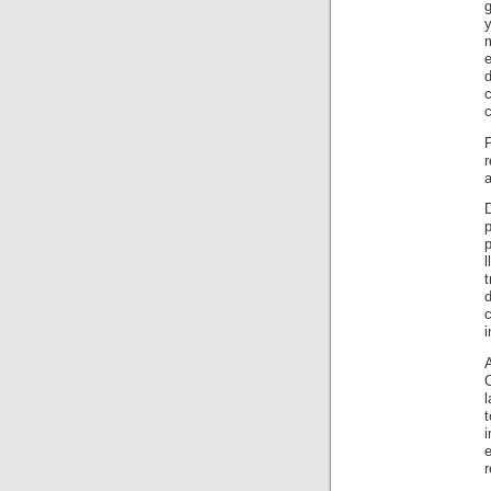
g
e
a
t
i
l
r