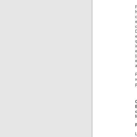
P
c
e
i
e
a
r
p