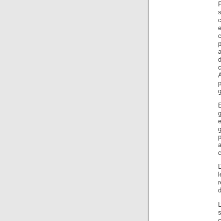
e
g
l
s