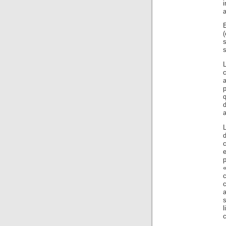
a
E
e
p
c