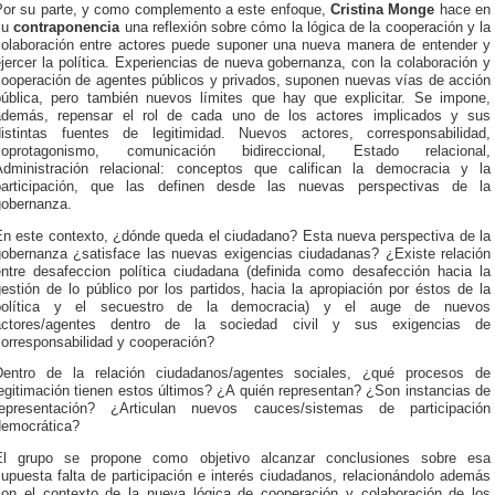
Por su parte, y como complemento a este enfoque,
Cristina Monge
hace en
su
contraponencia
una reflexión sobre cómo la lógica de la cooperación y la
colaboración entre actores puede suponer una nueva manera de entender y
jercer la política. Experiencias de nueva gobernanza, con la colaboración y
cooperación de agentes públicos y privados, suponen nuevas vías de acción
pública, pero también nuevos límites que hay que explicitar. Se impone,
además, repensar el rol de cada uno de los actores implicados y sus
distintas fuentes de legitimidad. Nuevos actores, corresponsabilidad,
coprotagonismo, comunicación bidireccional, Estado relacional,
Administración relacional: conceptos que califican la democracia y la
participación, que las definen desde las nuevas perspectivas de la
gobernanza.
En este contexto, ¿dónde queda el ciudadano? Esta nueva perspectiva de la
gobernanza ¿satisface las nuevas exigencias ciudadanas? ¿Existe relación
entre desafeccion política ciudadana (definida como desafección hacia la
estión de lo público por los partidos, hacia la apropiación por éstos de la
política y el secuestro de la democracia) y el auge de nuevos
actores/agentes dentro de la sociedad civil y sus exigencias de
corresponsabilidad y cooperación?
Dentro de la relación ciudadanos/agentes sociales, ¿qué procesos de
egitimación tienen estos últimos? ¿A quién representan? ¿Son instancias de
representación? ¿Articulan nuevos cauces/sistemas de participación
democrática?
El grupo se propone como objetivo alcanzar conclusiones sobre esa
upuesta falta de participación e interés ciudadanos, relacionándolo además
con el contexto de la nueva lógica de cooperación y colaboración de los