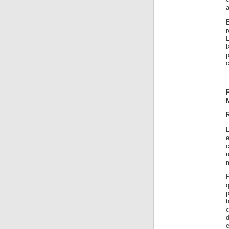
r
c
u
m
p
t
c
e